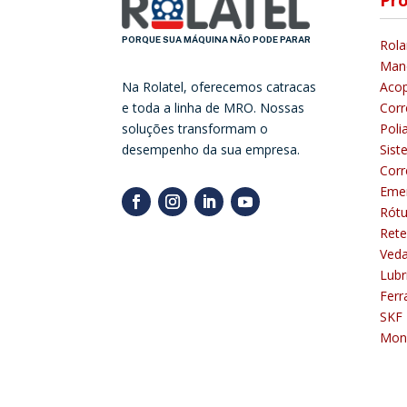
Pr
PORQUE SUA MÁQUINA NÃO PODE PARAR
Rol
Man
Na Rolatel, oferecemos catracas
Aco
e toda a linha de MRO. Nossas
Corr
soluções transformam o
Poli
desempenho da sua empresa.
Sist
Corr
Eme
Rótu
Rete
Ved
Lubr
Ferr
SKF
Mon