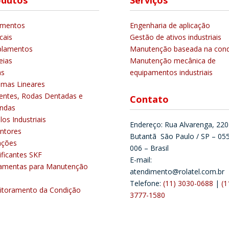
odutos
Serviços
amentos
Engenharia de aplicação
cais
Gestão de ativos industriais
plamentos
Manutenção baseada na cond
eias
Manutenção mecânica de
as
equipamentos industriais
emas Lineares
entes, Rodas Dentadas e
Contato
ndas
los Industriais
Endereço: Rua Alvarenga, 220
ntores
Butantã São Paulo / SP – 05
ações
006 – Brasil
ificantes SKF
E-mail:
amentas para Manutenção
atendimento@rolatel.com.br
Telefone:
(11) 3030-0688
|
(1
itoramento da Condição
3777-1580