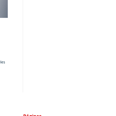
e
eles