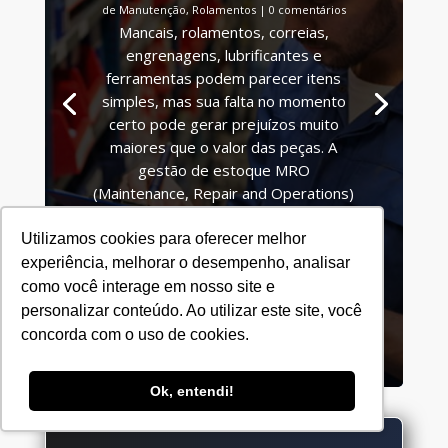
de Manutenção
,
Rolamentos
| 0 comentários
Mancais, rolamentos, correias,
engrenagens, lubrificantes e
ferramentas podem parecer itens
simples, mas sua falta no momento
certo pode gerar prejuízos muito
maiores que o valor das peças. A
gestão de estoque MRO
(Maintenance, Repair and Operations)
vai muito além de...
Utilizamos cookies para oferecer melhor
experiência, melhorar o desempenho, analisar
Leia mais
como você interage em nosso site e
personalizar conteúdo. Ao utilizar este site, você
concorda com o uso de cookies.
Ok, entendi!