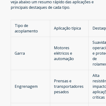
veja abaixo um resumo rápido das aplicações e
principais destaques de cada tipo.
Tipo de
Aplicação típica
Destaq
acoplamento
Suavid
Motores
operaci
Garra
elétricos e
e prote
automação
de
rolame
Alta
Prensas e
resistê
Engrenagem
transportadores
impacto
pesados
aplicaç
críticas