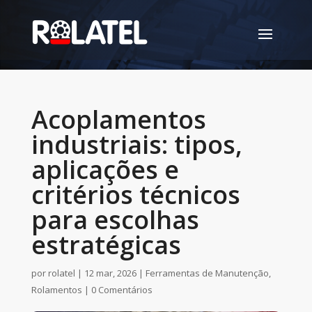
Acoplamentos
industriais: tipos,
aplicações e
critérios técnicos
para escolhas
estratégicas
por
rolatel
|
12 mar, 2026
|
Ferramentas de Manutenção
,
Rolamentos
|
0 Comentários