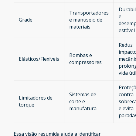
Durabil
Transportadores
e
Grade
e manuseio de
desem
materiais
estável
Reduz
impact
Bombas e
Elásticos/Flexíveis
mecâni
compressores
prolon
vida úti
Proteç
Sistemas de
contra
Limitadores de
corte e
sobrec
torque
manufatura
e evita
parada
Essa visão resumida ajuda a identificar