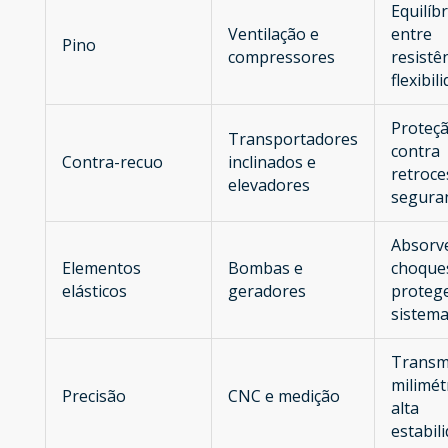
Equilíbr
Ventilação e
entre
Pino
compressores
resistê
flexibil
Proteç
Transportadores
contra
Contra-recuo
inclinados e
retroce
elevadores
segura
Absorv
Elementos
Bombas e
choque
elásticos
geradores
proteg
sistem
Transm
milimét
Precisão
CNC e medição
alta
estabil