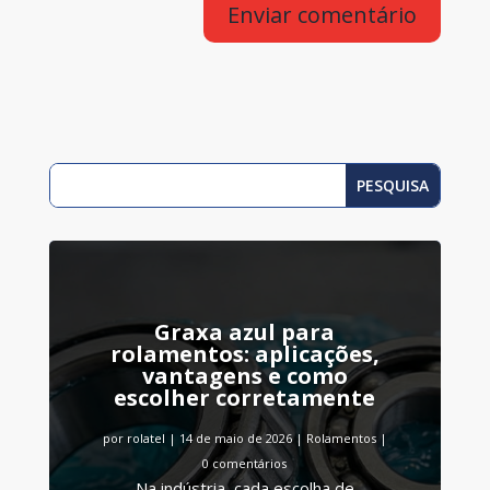
Enviar comentário
Graxa azul para
rolamentos: aplicações,
vantagens e como
escolher corretamente
por
rolatel
|
14 de maio de 2026
|
Rolamentos
|
0 comentários
Na indústria, cada escolha de