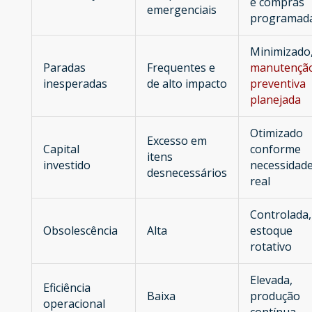
e compras
emergenciais
programad
Minimizado
Paradas
Frequentes e
manutençã
inesperadas
de alto impacto
preventiva
planejada
Otimizado
Excesso em
Capital
conforme
itens
investido
necessidad
desnecessários
real
Controlada,
Obsolescência
Alta
estoque
rotativo
Elevada,
Eficiência
Baixa
produção
operacional