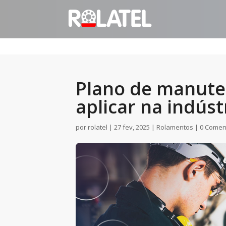
Plano de manute
aplicar na indúst
por
rolatel
|
27 fev, 2025
|
Rolamentos
|
0 Comen