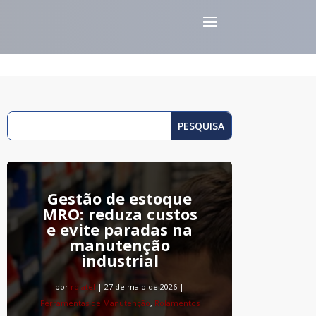
Gestão de estoque
MRO: reduza custos
e evite paradas na
manutenção
industrial
por
rolatel
|
27 de maio de 2026
|
Ferramentas de Manutenção
,
Rolamentos